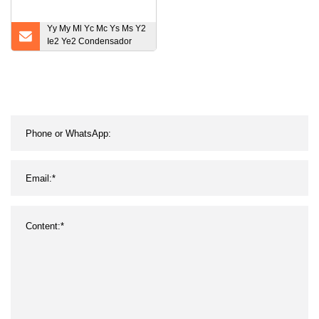
Yy My Ml Yc Mc Ys Ms Y2
Ie2 Ye2 Condensador
Arranque y
funcionamiento B14 B5
Motor eléctrico
monofásico de inducción
de CA de inducción
trifásico para ventiladores
Sopladores Bombas
Limpiadores de
compresores