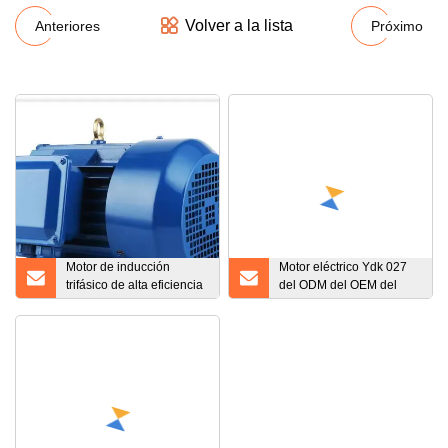
Volver a la lista
Anteriores
Próximo
Motor de inducción
Motor eléctrico Ydk 027
trifásico de alta eficiencia
del ODM del OEM del
y alta calidad YE2
motor del ventilador del
aire acondicionado de
Junfeng