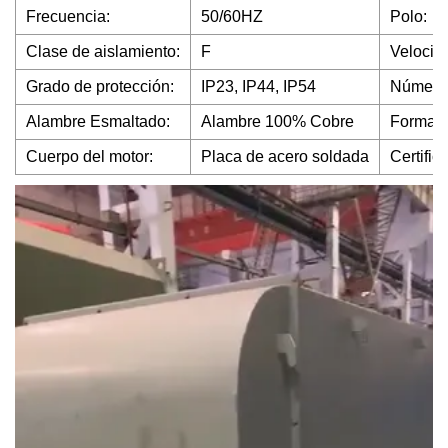
Frecuencia:
50/60HZ
Polo:
Clase de aislamiento:
F
Velocid
Grado de protección:
IP23, IP44, IP54
Número 
Alambre Esmaltado:
Alambre 100% Cobre
Forma d
Cuerpo del motor:
Placa de acero soldada
Certific