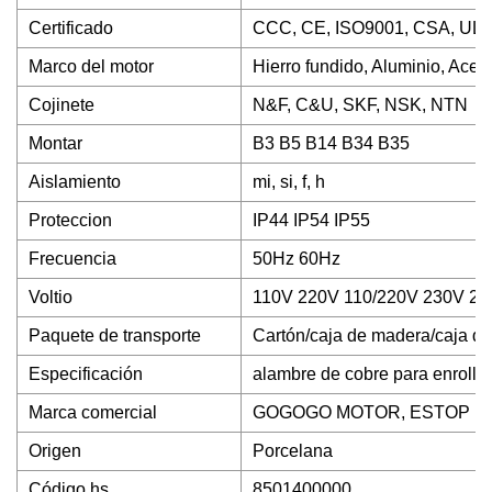
Certificado
CCC, CE, ISO9001, CSA, UL
Marco del motor
Hierro fundido, Aluminio, Acer
Cojinete
N&F, C&U, SKF, NSK, NTN
Montar
B3 B5 B14 B34 B35
Aislamiento
mi, si, f, h
Proteccion
IP44 IP54 IP55
Frecuencia
50Hz 60Hz
Voltio
110V 220V 110/220V 230V 2
Paquete de transporte
Cartón/caja de madera/caja d
Especificación
alambre de cobre para enrollar
Marca comercial
GOGOGO MOTOR, ESTOP 
Origen
Porcelana
Código hs
8501400000