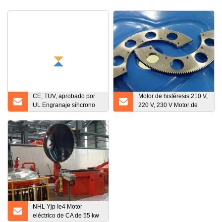
CE, TUV, aprobado por
Motor de histéresis 210 V,
UL Engranaje síncrono
220 V, 230 V Motor de
cuadrado Asador BBQ
engranajes Motor de
Horno Parrilla Motor Kxtyz
cierre
NHL Yjp Ie4 Motor
eléctrico de CA de 55 kw