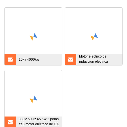
Motor eléctrico de
10kv 4000kw
inducción eléctrica
síncrono asíncrono a
prueba de explosiones de
CA CC a prueba de
llamas
380V 50Hz 45 Kw 2 polos
Ye3 motor eléctrico de CA