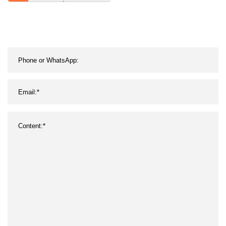
de inducción de alta
eficiencia trifásico Ie3
certificación CE