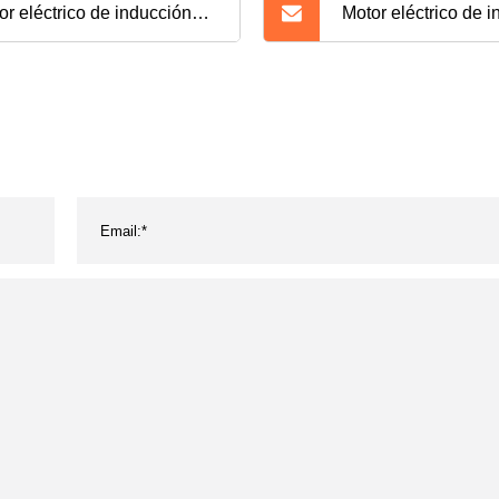
or eléctrico de inducción
Motor eléctrico de 
ctrica síncrono asíncrono a
asíncrono de CA elé
eba de explosiones de CA
alta eficiencia trifá
a prueba de llamas