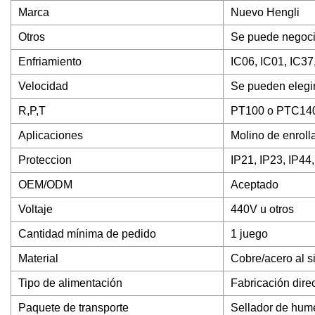
Marca
Nuevo Hengli
Otros
Se puede negocia
Enfriamiento
IC06, IC01, IC3
Velocidad
Se pueden elegir
R,P,T
PT100 o PTC14
Aplicaciones
Molino de enroll
Proteccion
IP21, IP23, IP44
OEM/ODM
Aceptado
Voltaje
440V u otros
Cantidad mínima de pedido
1 juego
Material
Cobre/acero al si
Tipo de alimentación
Fabricación dire
Paquete de transporte
Sellador de hume