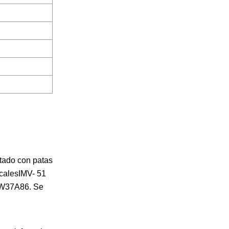
tado con patas
calesIMV- 51
ICW37A86. Se