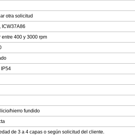
r otra solicitud
7, ICW37A86
 entre 400 y 3000 rpm
0
ado
, IP54
licio/hierro fundido
cta
dad de 3 a 4 capas o según solicitud del cliente.