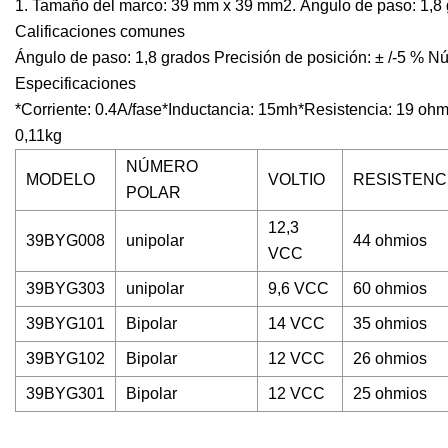
1. Tamaño del marco: 39 mm x 39 mm2. Ángulo de paso: 1,8 g
Calificaciones comunes
Ángulo de paso: 1,8 grados Precisión de posición: ± /-5 % N
Especificaciones
*Corriente: 0.4A/fase*Inductancia: 15mh*Resistencia: 19 oh
0,11kg
NÚMERO
MODELO
VOLTIO
RESISTENC
POLAR
12,3
39BYG008
unipolar
44 ohmios
VCC
39BYG303
unipolar
9,6 VCC
60 ohmios
39BYG101
Bipolar
14 VCC
35 ohmios
39BYG102
Bipolar
12 VCC
26 ohmios
39BYG301
Bipolar
12 VCC
25 ohmios