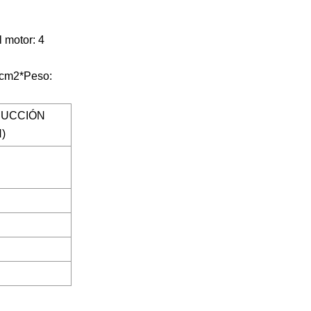
 motor: 4
7gcm2*Peso:
DUCCIÓN
)