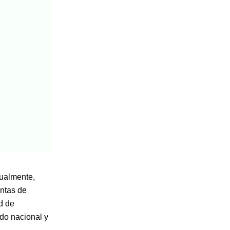
tualmente,
antas de
d de
do nacional y