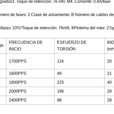
rados3. Toque de retención: 76 mN. M4. Corriente: 0.4A/fase
úmero de fases: 2 Clase de aislamiento: B Número de cables del
m/fase± 10%*Toque de retención: 76mN. M*Interria del rotor: 2
FRECUENCIA DE
ESFUERZO DE
IN
IA
INICIO
TORSIÓN
(mH
1700PPS
118
20
1600PPS
49
21
1800PPS
225
40
2000PPS
196
28
2400PPS
98
28