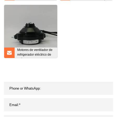
12 V CC
Condensador Ejecución
Monofásico AC Inducción
asíncrona Motor eléctrico
Fabricante de fábrica
(1/4HP
Motores de ventilador de
refrigerador eléctrico de
imán permanente
síncrono de CA sin
escobillas EC