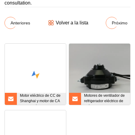
consultation.
Volver a la lista
Anteriores
Próximo
Motor eléctrico de CC de
Motores de ventilador de
Shanghai y motor de CA
refrigerador eléctrico de
para acería
imán permanente
síncrono de CA sin
escobillas EC