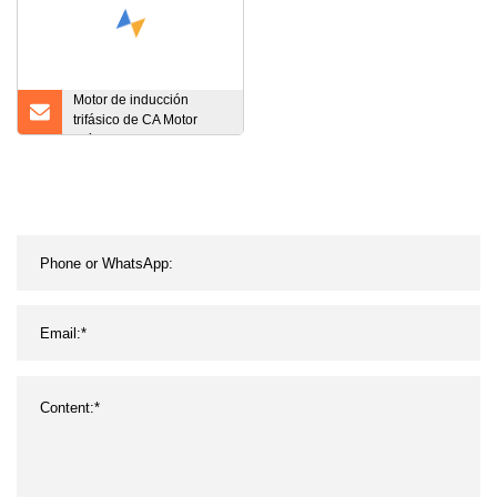
Motor de inducción
trifásico de CA Motor
asíncrono 110KW 90KW
IEC Motor de inducción
de alta eficiencia Motor
de ventilador de CA Motor
de ventilador Motor de
engranajes Motor
eléctrico de CA