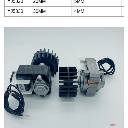
YJ5820
20MM
5MM
1
YJ5830
30MM
4MM
1