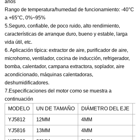
años
Rango de temperatura/humedad de funcionamiento: -40°C
a +65°C, 0%~95%
5.Seguro, confiable, de poco ruido, alto rendimiento,
características de arranque duro, bueno y estable, larga
vida útil, etc.
6. Aplicación típica: extractor de aire, purificador de aire,
microhorno, ventilador, cocina de inducción, refrigerador,
bomba, calentador, campana extractora, soplador, aire
acondicionado, máquinas calentadoras,
deshumidificadores.
7.Especificaciones del motor como se muestra a
continuación
MODELO
UN DE TAMAÑO
DIÁMETRO DEL EJE
V
YJ5812
12MM
4MM
1
YJ5816
13MM
4MM
1