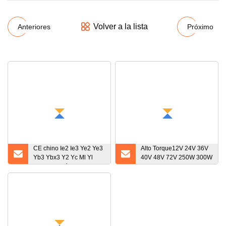
Volver a la lista
Anteriores
Próximo
CE chino Ie2 Ie3 Ye2 Ye3
Alto Torque12V 24V 36V
Yb3 Ybx3 Y2 Yc Ml Yl
40V 48V 72V 250W 300W
Premium eléctrico de alta
450W 500W 600W 750W
eficiencia/Industrial/Inducción
800 Watt 2800rpm 3000
eléctrica asíncrono
Rpm Enfriador de aire sin
Fabricante de motores de CA
escobillas BLDC de imán
de alta potencia
permanente Motor DC