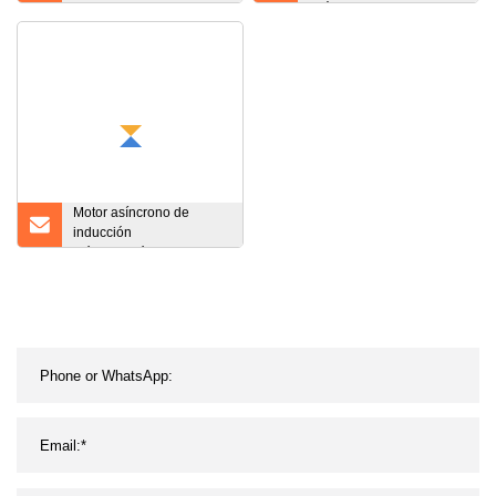
cambios planetaria de
trifásico, ventilador axial,
baja velocidad y alto par
bomba de agua,
cepillado de 42mm 12V
compresor de aire
24V
Motor asíncrono de
inducción
eléctrico/eléctrico
industrial de CA de
eficiencia Premium IE3
con CE